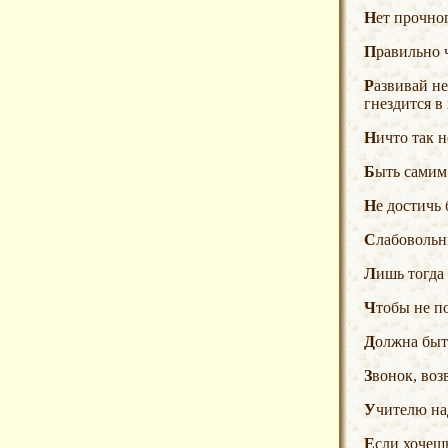
Нет прочн
Правильно
Развивай не столько память, сколько способность к творческому воображению: большая память нередко
гнездится в
Ничто так 
Быть самим
Не достич
Слабоволь
Лишь тогда
Чтобы не 
Должна быт
Звонок, во
Учителю н
Если хочешь быть счастливым, не требуй от окружающих, чтобы они из кожи лезли, стараясь дать тебе