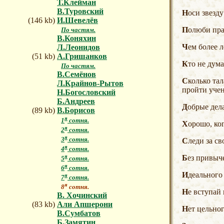
Т.Клейман
В.Туровский
Носи звезд
(146 kb)
И.Шевелёв
Полюби пр
По частям.
В.Коняхин
Чем более
Л.Леонидов
(51 kb)
А.Гришанков
Кто не ду
По частям.
В.Семёнов
Сколько талантов споткнулось на пороге мастерства лишь потому, что не хватило скромности до конца
Л.Крайнов-Рытов
пройти учен
Н.Богословский
Б.Андреев
Добрые де
(89 kb)
В.Борисов
я
1
сотня.
Хорошо, ко
я
2
сотня.
я
3
сотня.
Следи за 
я
4
сотня.
я
Без привыч
5
сотня.
я
6
сотня.
Идеальног
я
7
сотня.
я
8
сотня.
Не вступай
В. Хочинский
(83 kb)
Али Апшерони
Нет цельно
В.Сумбатов
Б.Замятин