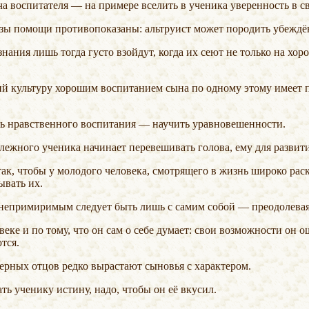
ача воспитателя — на примере вселить в ученика уверенность в с
озы помощи противопоказаны: альтруист может породить убеждён
ель нравственного воспитания — научить уравновешенности.
илежного ученика начинает перевешивать голова, ему для развити
ывать их.
 непримиримым следует быть лишь с самим собой — преодолевая
тся.
ктерных отцов редко вырастают сыновья с характером.
зать ученику истину, надо, чтобы он её вкусил.