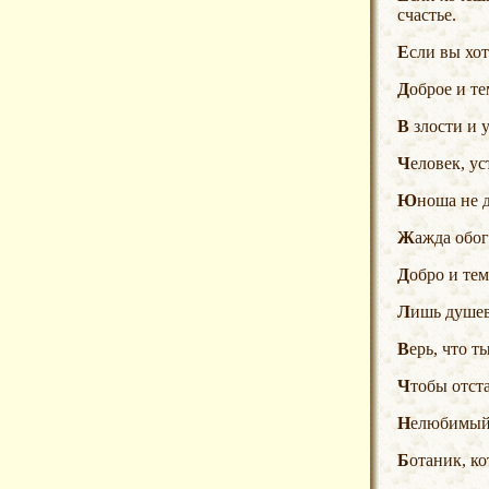
счастье.
Если вы хо
Доброе и 
В злости и
Человек, у
Юноша не
Жажда обо
Добро и те
Лишь душе
Верь, что
Чтобы отс
Нелюбимый 
Ботаник, 