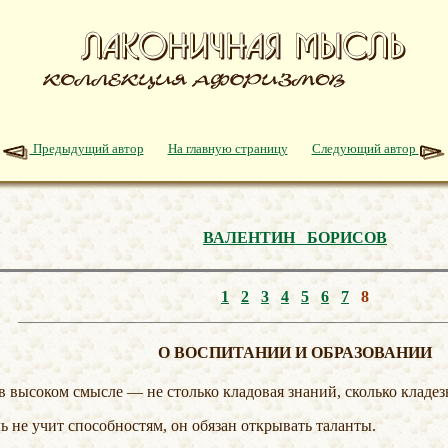
Предыдущий автор
На главную страницу
Следующий автор
ВАЛЕНТИН БОРИСОВ
1
2
3
4
5
6
7
8
О ВОСПИТАНИИ И ОБРАЗОВАНИИ
 в высоком смысле — не столько кладовая знаний, сколько кладез
ль не учит способностям, он обязан открывать таланты.