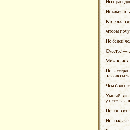
Несправед
Никому не 
Кто анализ
Чтобы почу
Не беден 
Счастье — 
Можно иск
Не расстра
не совсем то
Чем больш
Умный воспитанный человек делает правильный вывод и в новых для него обстоятельствах — настолько
у него разв
Не напрасн
Не рождаяс