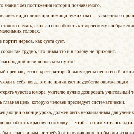
ого знания без постижения истории познаваемого.
 человек видит лишь при помощи чужих глаз — усвоенного прош
 маленьких головах.
не портит нервов, как суета сует.
 собой так трудно, что иным это и в голову не приходит.
ь благородной цели воровским путём!
ный превращается в крест, который вынуждены нести его ближни
 уходи в себя, когда это не причиняет неудобства окружающим.
потерять чувства юмора, учителю нужно дозировать учительный т
ь главная цель, которую человек преследует систематически.
звещающий о конце урока, должен быть неожиданным для ученик
адо выработать красивую походку — чтобы за ним хотелось идти.