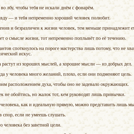
у во лбу, чтобы тебя не искали днём с фонарём.
авду — и тебя непременно хороший человек полюбит.
 ленив и безразличен к жизни человек, тем меньше принадлежит е
мает о смысле жизни, тот непременно поплывёт по её течению.
ический искус.
ла растут из хороших мыслей, а хорошие мысли — из добрых дел.
гда у человека много желаний, плохо, если они подменяют цель.
своим расположением духа, чтобы оно не задевало окружающих.
ек не обойтись, но жалок тот, кем руководят лишь привычки.
о человека, как и идеальную прямую, можно представить лишь м
 в спор, если не умеешь слушать.
го человека без заветной цели.