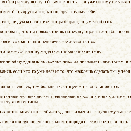
ливый теряет душевную безмятежность — и уже потому не может
может быть другом тот, кто не друг самому себе.
ирует, не думая о синтезе, тот разбирает, не умея собрать.
вствовать, что ты прямо стоишь на земле, отрасти хотя бы небол
человек, сохранивший человеческое достоинство.
это такое состояние, когда счастливы близкие тебе.
ренне заблуждаться, но ложное никогда не бывает следствием ис
ивайся, если
кто-то
уже делает то, что жаждешь сделать ты: у тебя
.
е живёт человек, тем большей частицей мира он становится.
ито чувство истины.
о жил тот, кому хоть
в чём-то
удалось изменить к лучшему умстве
ь с великой душой, человек может породить её в себе, если пост