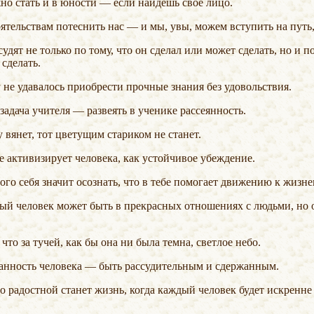
но стать и в юности — если найдёшь своё лицо.
оятельствам потеснить нас — и мы, увы, можем вступить на путь,
 сделать.
 не удавалось приобрести прочные знания без удовольствия.
задача учителя — развеять в ученике рассеянность.
у вянет, тот цветущим стариком не станет.
не активизирует человека, как устойчивое убеждение.
мого себя значит осознать, что в тебе помогает движению к жизн
, что за тучей, как бы она ни была темна, светлое небо.
язанность человека — быть рассудительным и сдержанным.