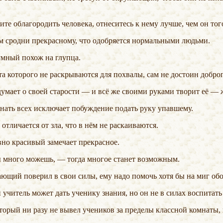
тите облагородить человека, отнеситесь к нему лучше, чем он тог
тем сродни прекрасному, что одобряется нормальными людьми.
 умный похож на глупца.
ста которого не раскрываются для похвалы, сам не достоин доброг
 думает о своей старости — и всё же своими руками творит её —
гнать всех исключает побуждение подать руку упавшему.
м отличается от зла, что в нём не раскаиваются.
вно красивый замечает прекрасное.
 ты много можешь, — тогда многое станет возможным.
тающий поверил в свои силы, ему надо помочь хотя бы на миг обо
учитель может дать ученику знания, но он не в силах воспитать 
который ни разу не вывел учеников за пределы классной комнаты,