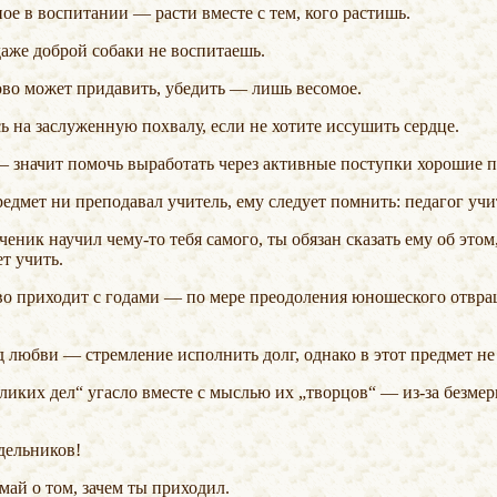
ное в воспитании — расти вместе с тем, кого растишь.
даже доброй собаки не воспитаешь.
лово может придавить, убедить — лишь весомое.
сь на заслуженную похвалу, если не хотите иссушить сердце.
 — значит помочь выработать через активные поступки хорошие 
предмет ни преподавал учитель, ему следует помнить: педагог уч
 ученик научил
чему-то
тебя самого, ты обязан сказать ему об это
т учить.
д любви — стремление исполнить долг, однако в этот предмет не
великих дел“ угасло вместе с мыслью их „творцов“ —
из-за
безмерн
здельников!
умай о том, зачем ты приходил.