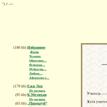
") // -->
(180 kb)
Избранное
Жизнь
Человек
Общество…
История…
Мудрость…
Любовь…
Афоризмы о…
(179 kb)
Ежи Лец
По частям.
Учитель —
(95 kb)
К.Мелихан
По частям.
Хотя учите
(65 kb)
„Пшекруй“