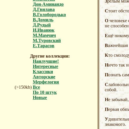
Зрелым мож
Дон-Аминандо
Д.Гвилава
Стоит обст
В.Голобородько
В.Домиль
О человеке судят не только по тому, что он сделал или может сделать, но и по тому, что он органически
Д.Рудый
не способен
И.Иванюк
М.Мамчич
Ещё никому
М.Туровский
Важнейшая 
Е.Тарасов
Кто смолод
Другие коллекции:
Наилучшие!
Ничто так 
Интересные
Классики
Познать са
Авторские
Мерфелогия
Слабовольный человек может быть в прекрасных отношениях с людьми, но он постоянно в разладе с самим
(>150kb)
Все
собой.
По 10 штук
Новые
Не забывай
Первая об
Удивительно радостной станет жизнь, когда каждый человек будет искренне радоваться радости каждого
знакомого.