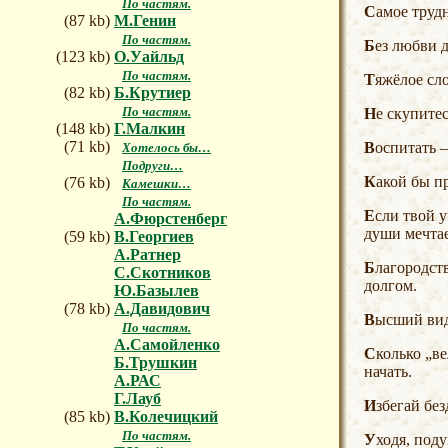
По частям.
Самое труд
(87 kb)
М.Генин
По частям.
Без любви 
(123 kb)
О.Уайльд
По частям.
Тяжёлое с
(82 kb)
Б.Крутиер
По частям.
Не скупите
(148 kb)
Г.Малкин
(71 kb)
Воспитать
Хотелось бы…
Подруги…
Какой бы 
(76 kb)
Камешки…
По частям.
Если твой
А.Фюрстенберг
души мечтае
(59 kb)
В.Георгиев
А.Ратнер
Благородство приходит с годами — по мере преодоления юношеского отвращения ко всему, что зовётся
С.Скотников
долгом.
Ю.Базылев
(78 kb)
А.Давидович
Высший ви
По частям.
А.Самойленко
Сколько „
Б.Трушкин
начать.
А.РАС
Г.Лауб
Избегай бе
(85 kb)
В.Колечицкий
По частям.
Уходя, под