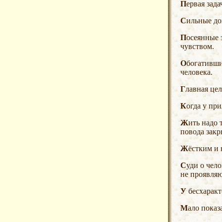
Первая зад
Сильные д
Посеянные знания лишь тогда густо взойдут, когда их сеют не только на хорошую почву, но и с добрым
чувством.
Обогативший культуру хорошим воспитанием сына по одному этому имеет право на звание культурного
человека.
Главная ц
Когда у пр
Жить надо так, чтобы у молодого человека, смотрящего в жизнь широко раскрытыми глазами, не было
повода закр
Жёстким и
Суди о человеке и по тому, что он сам о себе думает: свои возможности он ощущает, даже если они пока
не проявляю
У бесхара
Мало пока