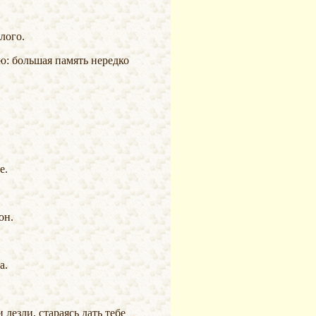
лого.
е.
он.
а.