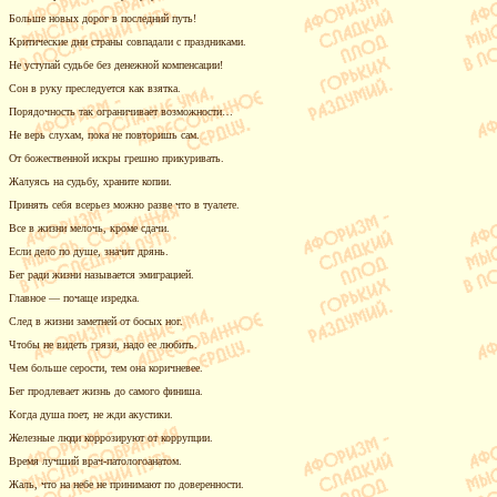
Больше новых дорог в последний путь!
Критические дни страны совпадали с праздниками.
Не уступай судьбе без денежной компенсации!
Сон в руку преследуется как взятка.
Порядочность так ограничивает возможности…
Не верь слухам, пока не повторишь сам.
От божественной искры грешно прикуривать.
Жалуясь на судьбу, храните копии.
Принять себя всерьез можно разве что в туалете.
Все в жизни мелочь, кроме сдачи.
Если дело по душе, значит дрянь.
Бег ради жизни называется эмиграцией.
Главное — почаще изредка.
След в жизни заметней от босых ног.
Чтобы не видеть грязи, надо ее любить.
Чем больше серости, тем она коричневее.
Бег продлевает жизнь до самого финиша.
Когда душа поет, не жди акустики.
Железные люди коррозируют от коррупции.
Время лучший
врач-патологоанатом
.
Жаль, что на небе не принимают по доверенности.