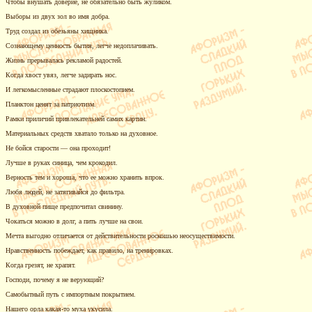
Чтобы внушать доверие, не обязательно быть жуликом.
Выборы из двух зол во имя добра.
Труд создал из обезьяны хищника.
Сознающему ценность бытия, легче недоплачивать.
Жизнь прерывалась рекламой радостей.
Когда хвост увяз, легче задирать нос.
И легкомысленные страдают плоскостопием.
Планктон ценят за патриотизм.
Рамки приличий привлекательней самих картин.
Материальных средств хватало только на духовное.
Не бойся старости — она проходит!
Лучше в руках синица, чем крокодил.
Верность тем и хороша, что ее можно хранить впрок.
Любя людей, не затягивайся до фильтра.
В духовной пище предпочитал свинину.
Чокаться можно в долг, а пить лучше на свои.
Мечта выгодно отличается от действительности роскошью неосуществимости.
Нравственность побеждает, как правило, на тренировках.
Когда грезят, не храпят.
Господи, почему я не верующий?
Самобытный путь с импортным покрытием.
Нашего орла
какая-то
муха укусила.