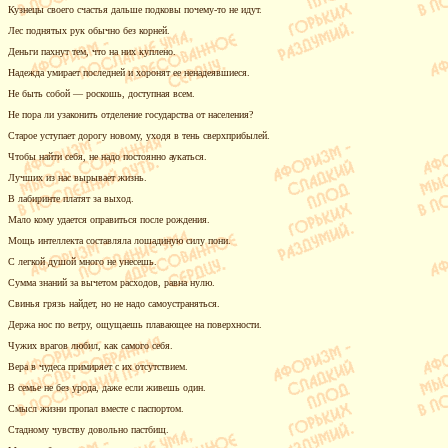
Кузнецы своего счастья дальше подковы
почему-то
не идут.
Лес поднятых рук обычно без корней.
Деньги пахнут тем, что на них куплено.
Надежда умирает последней и хоронят ее ненадеявшиеся.
Не быть собой — роскошь, доступная всем.
Не пора ли узаконить отделение государства от населения?
Старое уступает дорогу новому, уходя в тень сверхприбылей.
Чтобы найти себя, не надо постоянно аукаться.
Лучших из нас вырывает жизнь.
В лабиринте платят за выход.
Мало кому удается оправиться после рождения.
Мощь интеллекта составляла лошадиную силу пони.
С легкой душой много не унесешь.
Сумма знаний за вычетом расходов, равна нулю.
Свинья грязь найдет, но не надо самоустраняться.
Держа нос по ветру, ощущаешь плавающее на поверхности.
Чужих врагов любил, как самого себя.
Вера в чудеса примиряет с их отсутствием.
В семье не без урода, даже если живешь один.
Смысл жизни пропал вместе с паспортом.
Стадному чувству довольно пастбищ.