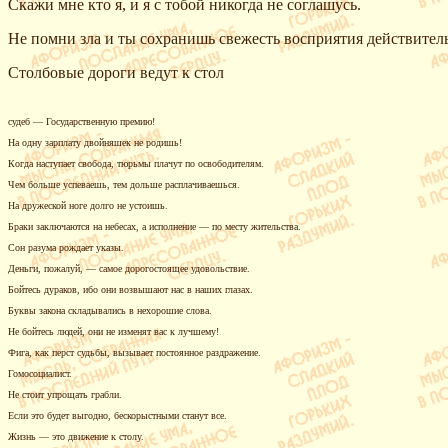
Скажи мне кто я, и я с тобой никогда не соглашусь.
Не помни зла и ты сохранишь свежесть восприятия действител
Столбовые дороги ведут к стол
судеб — Государственную премию!
На одну зарплату двойняшек не родишь!
Когда наступает свобода, тюрьмы плачут по освободителям.
Чем больше успеваешь, тем дольше расплачиваешься.
На дружеской ноге долго не устоишь.
Браки заключаются на небесах, а исполнение — по месту жительства.
Сон разума рождает указы.
Деньги, пожалуй, — самое дорогостоящее удовольствие.
Бойтесь дураков, ибо они возвышают нас в наших глазах.
Буквы закона складывались в нехорошие слова.
Не бойтесь людей, они не изменят вас к лучшему!
Фига, как перст судьбы, вызывает постоянное раздражение.
Гомосоциалист.
Не стоит упрощать грабли.
Если это будет выгодно, бескорыстными станут все.
Жизнь — это движение к столу.