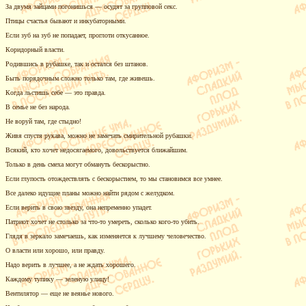
За двумя зайцами погонишься — осудят за групповой секс.
Птицы счастья бывают и инкубаторными.
Если зуб на зуб не попадает, проглоти откусанное.
Коридорный власти.
Родившись в рубашке, так и остался без штанов.
Быть порядочным сложно только там, где живешь.
Когда льстишь себе — это правда.
В семье не без народа.
Не воруй там, где стыдно!
Живя спустя рукава, можно не замечать смирительной рубашки.
Всякий, кто хочет недосягаемого, довольствуется ближайшим.
Только в день смеха могут обмануть бескорыстно.
Если глупость отождествлять с бескорыстием, то мы становимся все умнее.
Все далеко идущие планы можно найти рядом с желудком.
Если верить в свою звезду, она непременно упадет.
Патриот хочет не столько за
что-то
умереть, сколько
кого-то
убить.
Глядя в зеркало замечаешь, как изменяется к лучшему человечество.
О власти или хорошо, или правду.
Надо верить в лучшее, а не ждать хорошего.
Каждому тупику — зеленую улицу!
Вентилятор — еще не веянье нового.