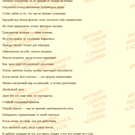
Материя бесконечна, но ее многим не хватает на штаны.
Открытый взгляд напоминает хлопающую дверь.
Собак любят за то, что они не бывают хозяевами.
Идущий под белым флагом, тоже чувствует себя знаменосцем.
Не стоит прикрывать голову фиговым листком.
Гражданская позиция — самая военная.
Не руби правду до состояния бифштекса.
Правды хватает только для образцов.
Замкнувшись на себе, сильно искришь.
Мысли путаются, когда волосы перестают.
Как часто радугой руководит дальтоник!
Чтобы заметили талант, нужны некоторые способности.
Когда жизнь бьет ключом — это прорыв канализации.
Меняю внутренний мир на внешний, со всеми удобствами.
Двубровый орел.
Друг тот, кто зная тебя, не стал врагом.
Стойкий оловянный фанатик.
Плохие дороги — еще не признак оригинальности пути.
Победитель соревнования со своей совестью.
Когда жизнь не сахар, она для диабетиков.
Был вылитый орел, когда клевал носом.
В цейтнот попадает не тот, кто много думает, а тот, кто думает не о том.