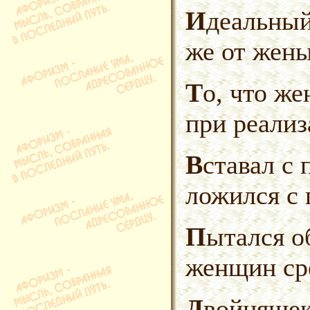
Идеальный муж не требует того
же от жены
То, что жена клад, понимаешь
при реализ
Вставал с первыми петухами,
ложился с 
Пытался облегчить жизнь
женщин сре
Двойняше