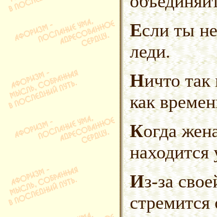
объединяйт
Если ты не джентельмен, стань
леди.
Ничто так не украшает женщину,
как времен
Когда жена уходит к маме, мама
находится 
Из-за своей ранимости, женщина
стремится 