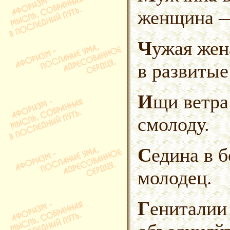
женщина —
Чужая жена — это командировка
в развитые
Ищи ветра в поле, а честь
смолоду.
Седина в бороду, а штык
молодец.
Гениталии всех стран,