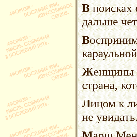
В поисках своей половины
дальше чет
Воспринимал женщин, как устав
караульной
Женщины были для него как
страна, ко
Лицом к лицу — колен
не увидать
Марш Мендельсона — слова