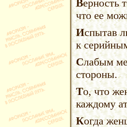
Верность тем и хороша,
что ее мож
Испытав любовь, перейди
к серийны
Слабым местом гордятся сильные
стороны.
То, что жена от Бога, ясно
каждому ат
Когда женщина за рулем,