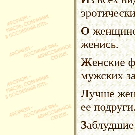
эротическ
О женщине или хорошо, или
женись.
Женские формы — для выплавки
мужских за
Лучше женщины — только
ее подруги
Заблудшие овцы — самые