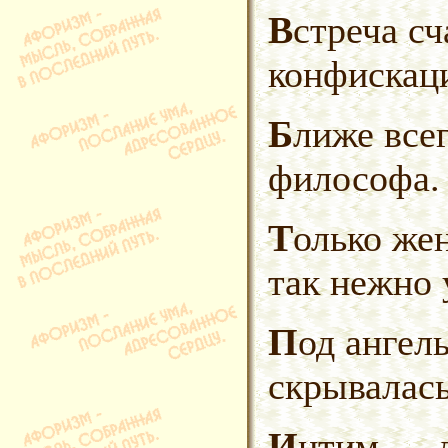
Встреча счастья сопровождалась
конфискац
Ближе всего к истине — жена
философа.
Только женские руки могут
так нежно 
Под ангельскими чертами
скрывалас
Интим — 