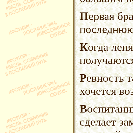
Первая брачная ночь напоминала
последнюю
Когда лепят баб, леди не
получаютс
Ревность так унижает, что
хочется во
Воспитанный мужчина не
сделает за