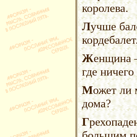
королева.
Лучше балета бывает лишь
кордебалет
Женщина — это кроссворд,
где ничего
Может ли муж стать другом
дома?
Грехопадения происходят с
большим п