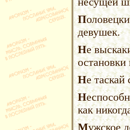
несущей ш
Половецкие пляски московских
девушек.
Не выскакивай замуж до полной
остановки 
Не таскай
Неспособность была тверда,
как никогд
Мужское достоинство изменяло