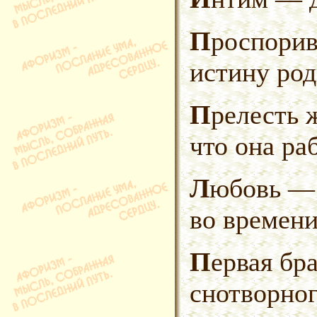
Проспорив с женой всю жизнь,
истину род
Прелесть женщины еще в том,
что она раб
Любовь — это вечность, данная
во времени
Первая брачная ночь без
снотворног