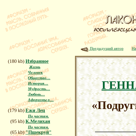
Предыдущий автор
На
(180 kb)
Избранное
Жизнь
Человек
Общество…
ГЕНН
История…
Мудрость…
Любовь…
Афоризмы о…
«Подру
(179 kb)
Ежи Лец
По частям.
(95 kb)
К.Мелихан
По частям.
(65 kb)
"Пшекруй"