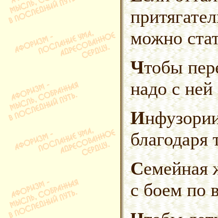
притягате
можно стат
Чтобы переубедить женщину,
надо с ней
Инфузории запоминаются
благодаря 
Семейная жизнь подобна часам,
с боем по