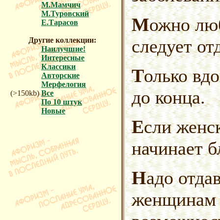
М.Мамчич
М.Туровский
Можно любить жену, но зарплату
Е.Тарасов
следует от
Другие коллекции:
Наилучшие!
Интересные
Классики
Только вдова может понять тебя
Авторские
Мерфелогия
до конца.
(>150kb)
Все
По 10 штук
Новые
Если женская крепость пала, она
начинает б
Надо отдавать должное
женщинам 