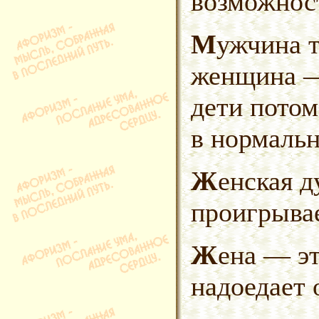
возможнос
Мужчина теряет голову,
женщина —
дети пото
в нормальн
Женская душа без ног сильно
проигрывае
Жена — это праздник, который
надоедает 