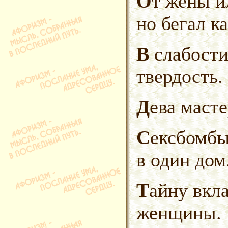
От жены или от инфаркта,
но бегал к
В слабости к дамам проявлял
твердость.
Дева маст
Сексбомбы не попадают дважды
в один дом
Тайну вкладов гарантируют
женщины.