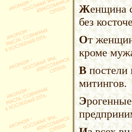
Женщина с изюминкой — лучше
без косточе
От женщины можно ждать всего,
кроме муж
В постели можно все, кроме
митингов.
Эрогенные зоны свободного
предприни
Из всех видов фантазий,