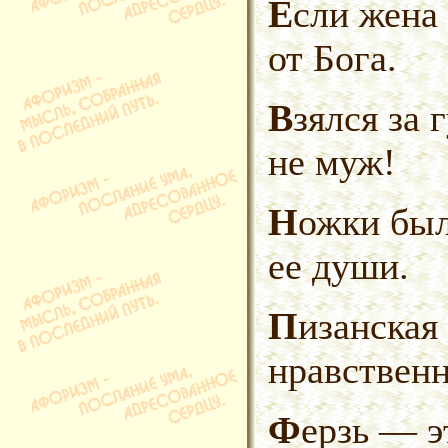
Если жена не подарок, значит она
от Бога.
Взялся за гуж, не говори, что
не муж!
Ножки были лучшей частью
ее души.
Пизанская башня, как символ
нравственн
Ферзь — это эмансипированная