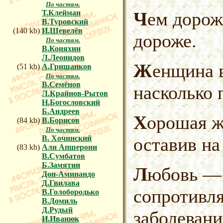
По частям.
Чем дороже женщина, тем она
Т.Клейман
В.Туровский
(140 kb)
И.Шевелёв
дороже.
По частям.
В.Коняхин
Л.Леонидов
Женщина входит настолько,
(51 kb)
А.Гришанков
По частям.
В.Семёнов
насколько 
Л.Крайнов-Рытов
Н.Богословский
Б.Андреев
Хорошая жена уходит навсегда,
(84 kb)
В.Борисов
По частям.
оставив на
В. Хочинский
(83 kb)
Али Апшерони
В.Сумбатов
Б.Замятин
Любовь — это отсутствие
Дон-Аминандо
Д.Гвилава
сопротивл
В.Голобородько
В.Домиль
Д.Рудый
заболевани
И.Иванюк