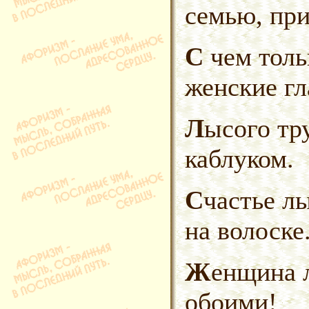
семью, при
С чем только не сравнивают
женские гл
Лысого трудней держать под
каблуком.
Счастье лысых не может висеть
на волоске
Женщина любит ушами, причем
обоими!