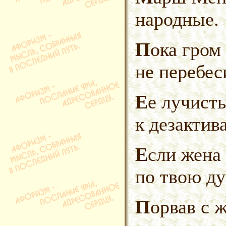
народные.
Пока гром не грянет, мужик
не перебес
Ее лучистые глаза взывали
к дезактив
Если жена ангел, значит пришла
по твою ду
Порвав с 