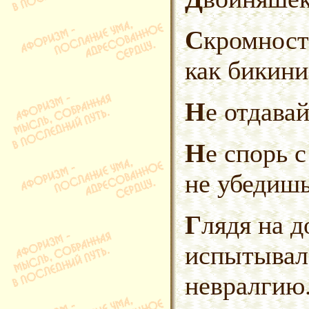
Скромность украшает женщину,
как бикини
Не отдава
Не спорь с мужем, пока
не убедишь
Глядя на дочерей Евы,
испытывал
невралгию