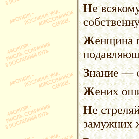
Не всякому по карману иметь
собственну
Женщина побеждает в
подавляющ
Знание — 
Жених ош
Не стреляй холостыми в
замужних 