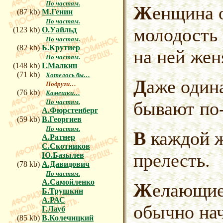
По частям.
Женщина отдает нам свою
(87 kb)
М.Генин
По частям.
молодость 
(123 kb)
О.Уайльд
По частям.
(82 kb)
Б.Крутиер
на ней жен
По частям.
(148 kb)
Г.Малкин
(71 kb)
Хотелось бы…
Даже одинаковыми женщины
Подруги…
(76 kb)
Камешки…
бывают
по
По частям.
А.Фюрстенберг
(59 kb)
В.Георгиев
По частям.
В каждой женщине своя
А.Ратнер
С.Скотников
прелесть.
Ю.Базылев
(78 kb)
А.Давидович
По частям.
А.Самойленко
Желающие обнять весь мир,
Б.Трушкин
А.РАС
обычно на
Г.Лауб
(85 kb)
В.Колечицкий