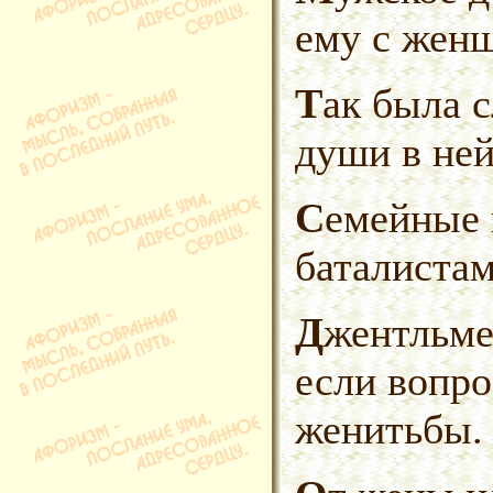
ему с жен
Так была сложена, что мужики
души в ней
Семейные картины лучше даются
баталистам
Джентльмен всегда уступит даме,
если вопро
женитьбы.