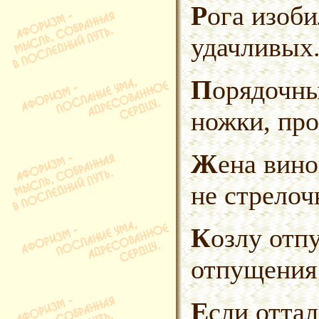
Рога изобилия украшают головы
удачливых
Порядочный человек, глядя на
ножки, про
Жена виновата уже тем, что
не стрелоч
Козлу отпущения козлом
отпущения 
Если отталкиваться от