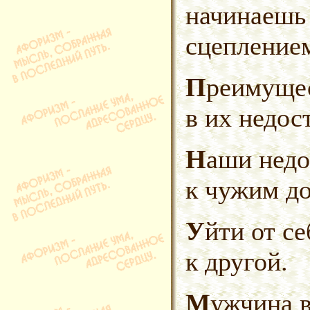
начинаешь 
сцепление
Преимущество женщин не только
в их недос
Наши недостатки так и рвутся
к чужим до
Уйти от себя можно только
к другой.
Мужчина вооружается до зубов,