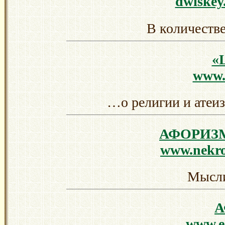
dwiskey
В количестве
«
www.
…о религии и атеиз
АФОРИЗМЫ
www.nekro
Мысли
www.ez