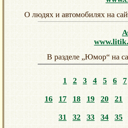
О людях и автомобилях на сай
www.litik
В разделе „Юмор“ на с
1
2
3
4
5
6
7
16
17
18
19
20
21
31
32
33
34
35