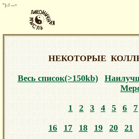
") // -->
НЕКОТОРЫЕ КОЛЛ
Весь список(>150kb)
Наилуч
Мер
1
2
3
4
5
6
7
16
17
18
19
20
21