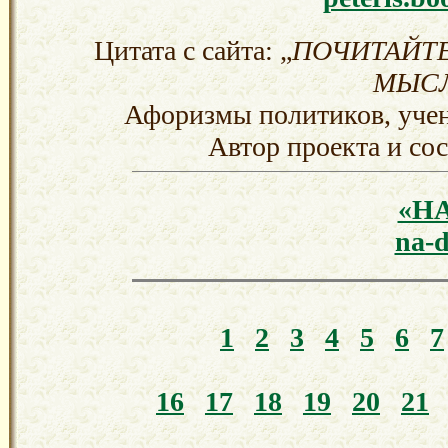
Цитата с сайта: „
ПОЧИТАЙТЕ
МЫСЛ
Афоризмы политиков, учен
Автор проекта и со
«Н
na-d
1
2
3
4
5
6
7
16
17
18
19
20
21