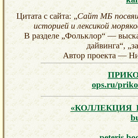
Цитата с сайта: „
Сайт МБ посвяще
историей и лексикой моряко
В разделе „Фольклор“ — выск
дайвинга“, „
Автор проекта — Ни
ПРИК
ops.ru/priko
«КОЛЛЕКЦИЯ 
b
peteris.b