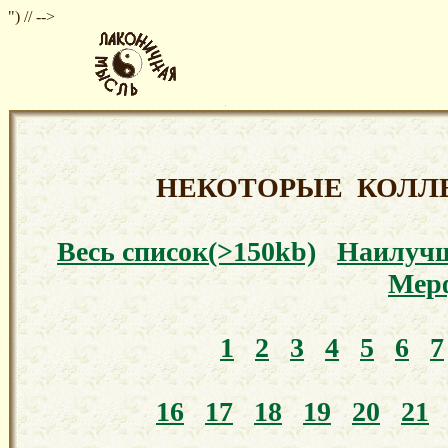
") // -->
НЕКОТОРЫЕ КОЛЛ
Весь список(>150kb)
Наилуч
Мер
1
2
3
4
5
6
7
16
17
18
19
20
21