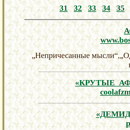
31
32
33
34
35
www.bos
„Непричесанные мысли“,„О
«КРУТЫЕ А
coolafzm
«ДЕМИД
p