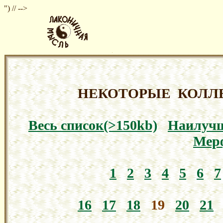
") // -->
НЕКОТОРЫЕ КОЛЛ
Весь список(>150kb)
Наилуч
Мер
1
2
3
4
5
6
7
16
17
18
19
20
21