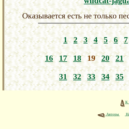
wildcat-jagu
Оказывается есть не только пе
1
2
3
4
5
6
7
16
17
18
19
20
21
31
32
33
34
35
К 
Авторы
На