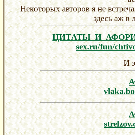
Некоторых авторов я не встреч
здесь аж в 
ЦИТАТЫ И АФОР
sex.ru/fun/chtiv
И 
vlaka.bo
strelzov