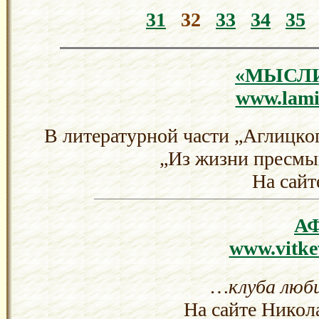
31
32
33
34
35
«МЫСЛ
www.lamin
В литературной части „Аглицког
„Из жизни пресмы
На сайт
А
www.vitke
…клуба люби
На сайте Никол