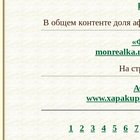
В общем контенте доля а
«
monrealka.n
На ст
www.xapakupu.
1
2
3
4
5
6
7