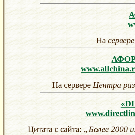
w
На
сервере
АФО
www.allchina.r
На сервере
Центра раз
«D
www.directlin
Цитата с сайта:
„Более 2000 и