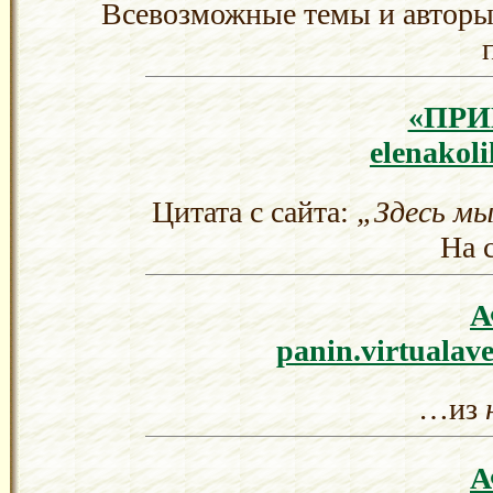
Всевозможные темы и авторы
«ПР
elenakol
Цитата с сайта:
„Здесь мы
На 
panin.virtualav
…из