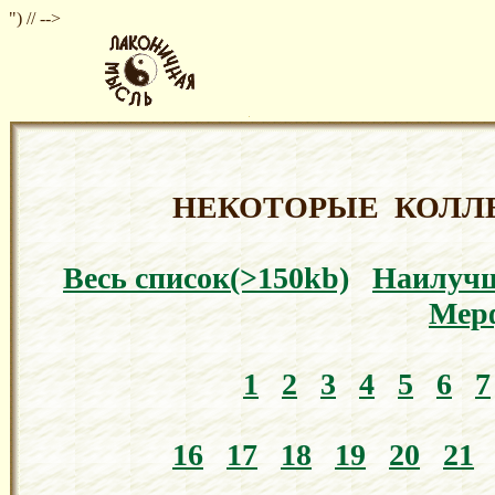
") // -->
НЕКОТОРЫЕ КОЛЛ
Весь список(>150kb)
Наилуч
Мер
1
2
3
4
5
6
7
16
17
18
19
20
21