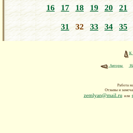
16
17
18
19
20
21
31
32
33
34
35
К 
Авторы
На
Работа н
Отзывы и замеча
zemlyan@mail.ru
или