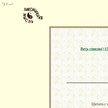
") // -->
Весь список(>1
Цитата с 