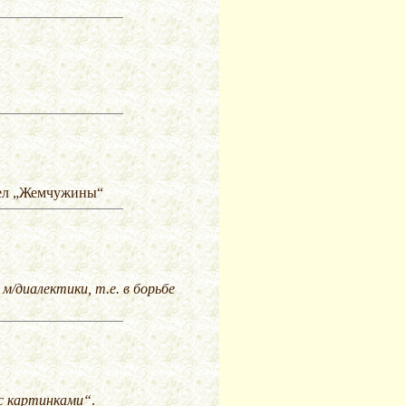
дел „Жемчужины“
м/диалектики, т.е. в борьбе
 с картинками“
.