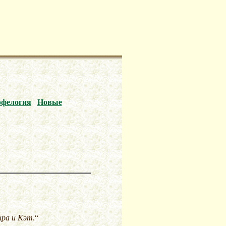
фелогия
Новые
ира и Кэт
.“