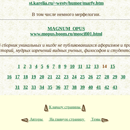
st.karelia.ru/~westy/humor/marfy.htm
В том числе немного мерфелогии.
MAGNUM OPUS
www.mopus.boom.ru/moscifi01.html
сборник уникальных и нигде не публиковавшихся афоризмов и пр
сторий, мудрых изречений видных ученых, философов и студент
1
2
3
4
5
6
7
8
9
10
11
12
13
14
15
16
17
18
19
20
21
22
23
24
25
26
27
28
29
30
31
32
33
34
35
36
37
38
39
40
41
42
43
К началу страницы
Авторы
На главную страницу
Темы