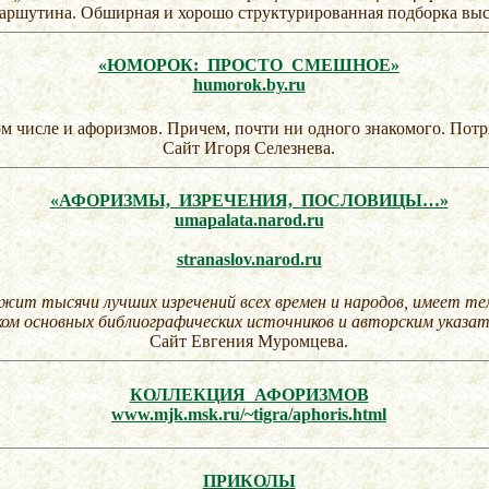
ршутина. Обширная и хорошо структурированная подборка выс
«ЮМОРОК: ПРОСТО СМЕШНОЕ»
humorok.by.ru
ом числе и афоризмов. Причем, почти ни одного знакомого. Потр
Сайт Игоря Селезнева.
«АФОРИЗМЫ, ИЗРЕЧЕНИЯ, ПОСЛОВИЦЫ…»
umapalata.narod.ru
stranaslov.narod.ru
жит тысячи лучших изречений всех времен и народов, имеет те
ком основных библиографических источников и авторским указа
Сайт Евгения Муромцева.
КОЛЛЕКЦИЯ АФОРИЗМОВ
www.mjk.msk.ru/~tigra/aphoris.html
ПРИКОЛЫ