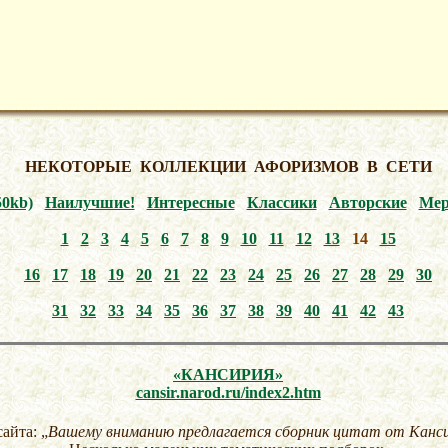
НЕКОТОРЫЕ КОЛЛЕКЦИИ АФОРИЗМОВ В СЕТИ
50kb)
Наилучшие!
Интересные
Классики
Авторские
Мер
1
2
3
4
5
6
7
8
9
10
11
12
13
14
15
16
17
18
19
20
21
22
23
24
25
26
27
28
29
30
31
32
33
34
35
36
37
38
39
40
41
42
43
«КАНСИРИЯ»
cansir.narod.ru/index2.htm
сайта: „
Вашему вниманию предлагается сборник цитат от Канс