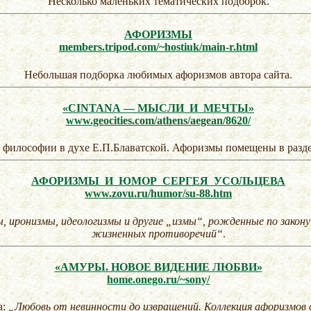
Несколько маленьких тематических подборок.
АФОРИЗМЫ
members.tripod.com/~hostiuk/main-r.html
Небольшая подборка любимых афоризмов автора сайта.
«CINTANA — МЫСЛИ И МЕЧТЫ»
www.geocities.com/athens/aegean/8620/
 философии в духе
Е.П.Блаватской
. Афоризмы помещены в раз
АФОРИЗМЫ И ЮМОР СЕРГЕЯ УСОЛЬЦЕВА
www.zovu.ru/humor/su-88.htm
 иронизмы, идеологизмы и другие „измы“, рожденные по закону 
жизненных противоречий“
.
«АМУРЫ. НОВОЕ ВИДЕНИЕ ЛЮБВИ»
home.onego.ru/~sony/
а:
„Любовь от невинности до извращений. Коллекция афоризмов