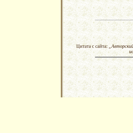
Цитата с сайта:
„Авторский 
и