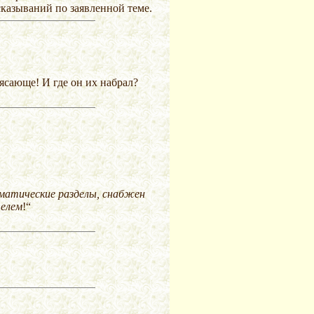
казываний по заявленной теме.
ясающе! И где он их набрал?
матические разделы, снабжен
телем
!“