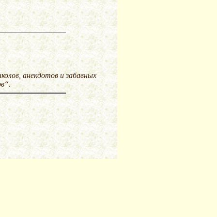
иколов, анекдотов и забавных
ов“
.