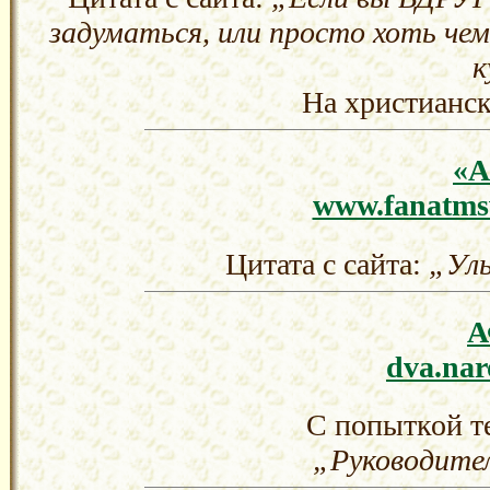
задуматься, или просто хоть
чем
к
На христианск
«
www.fanatmsw
Цитата с сайта:
„Улы
dva.nar
С попыткой т
„Руководите