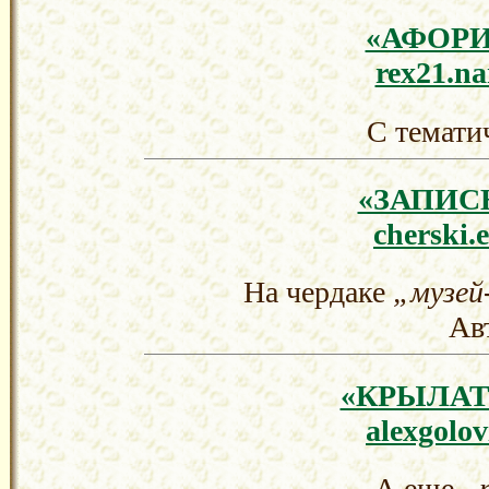
«АФОР
rex21.na
С темати
«ЗАПИ
cherski.
На чердаке
„
музей
Ав
«КРЫЛА
alexgolo
А еще
„