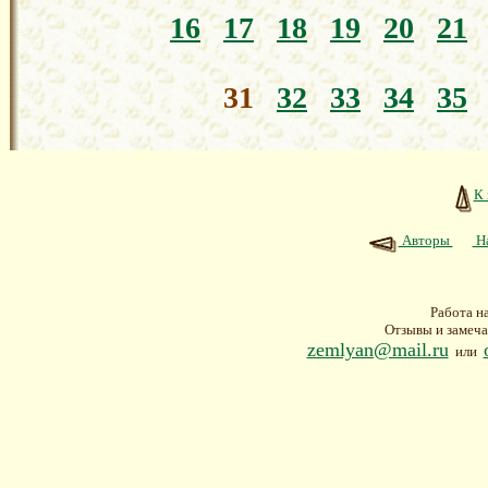
16
17
18
19
20
21
31
32
33
34
35
К 
Авторы
На
Работа н
Отзывы и замеча
zemlyan@mail.ru
или