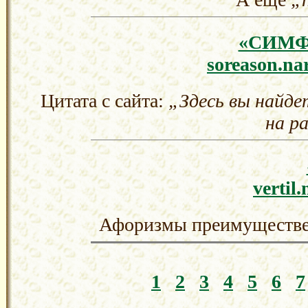
«СИМФ
soreason.na
Цитата с сайта:
„Здесь вы найде
на р
vertil
Афоризмы преимуществен
1
2
3
4
5
6
7