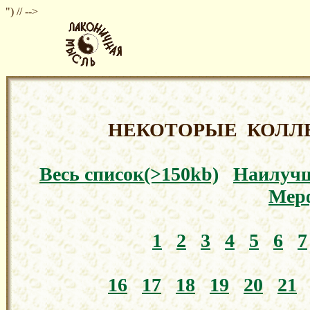
") // -->
НЕКОТОРЫЕ КОЛЛ
Весь список(>150kb)
Наилуч
Мер
1
2
3
4
5
6
7
16
17
18
19
20
21