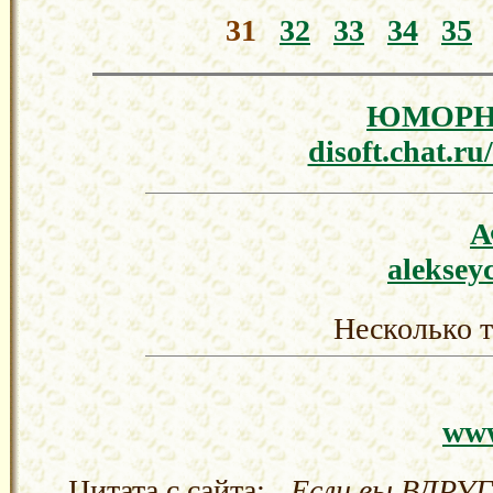
31
32
33
34
35
ЮМОРН
disoft.chat.r
aleksey
Несколько т
www
Цитата с сайта:
„Если вы ВДРУГ