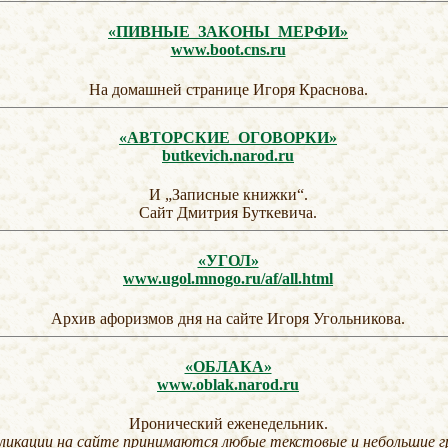
«ПИВНЫЕ ЗАКОНЫ МЕРФИ»
www.boot.cns.ru
На домашней странице Игоря Краснова.
«АВТОРСКИЕ ОГОВОРКИ»
butkevich.narod.ru
И „Записные книжки“.
Сайт Дмитрия Буткевича.
«УГОЛ»
www.ugol.mnogo.ru/af/all.html
Архив афоризмов дня на сайте Игоря Угольникова.
«ОБЛАКА»
www.oblak.narod.ru
Иронический еженедельник.
ликации на сайте принимаются любые текстовые и небольшие 