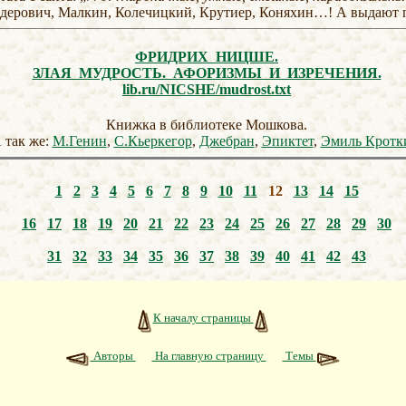
ндерович, Малкин, Колечицкий, Крутиер, Коняхин…! А выдают 
ФРИДРИХ НИЦШЕ.
ЗЛАЯ МУДРОСТЬ. АФОРИЗМЫ И ИЗРЕЧЕНИЯ.
lib.ru/NICSHE/mudrost.txt
Книжка в библиотеке Мошкова.
 так же:
М.Генин
,
С.Кьеркегор
,
Джебран
,
Эпиктет
,
Эмиль Кротк
1
2
3
4
5
6
7
8
9
10
11
12
13
14
15
16
17
18
19
20
21
22
23
24
25
26
27
28
29
30
31
32
33
34
35
36
37
38
39
40
41
42
43
К началу страницы
Авторы
На главную страницу
Темы