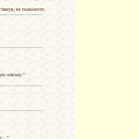
лянув, не пожалеете.
ю лексику
.“
е
…“