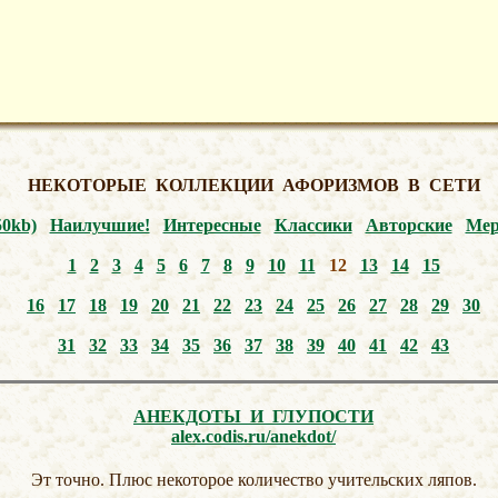
НЕКОТОРЫЕ КОЛЛЕКЦИИ АФОРИЗМОВ В СЕТИ
50kb)
Наилучшие!
Интересные
Классики
Авторские
Мер
1
2
3
4
5
6
7
8
9
10
11
12
13
14
15
16
17
18
19
20
21
22
23
24
25
26
27
28
29
30
31
32
33
34
35
36
37
38
39
40
41
42
43
АНЕКДОТЫ И ГЛУПОСТИ
alex.codis.ru/anekdot/
Эт точно. Плюс некоторое количество учительских ляпов.