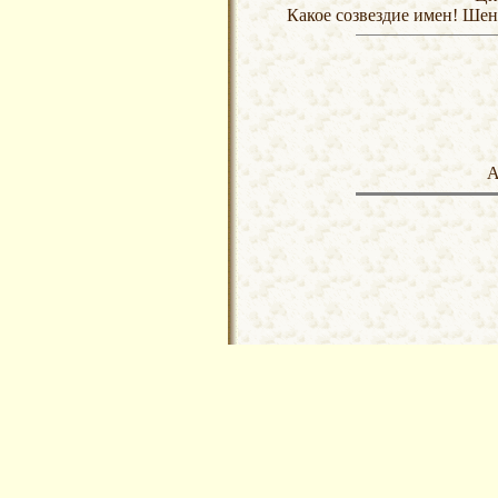
Какое созвездие имен! Ше
А