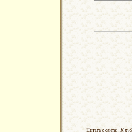
Цитата с сайта: „
К пуб