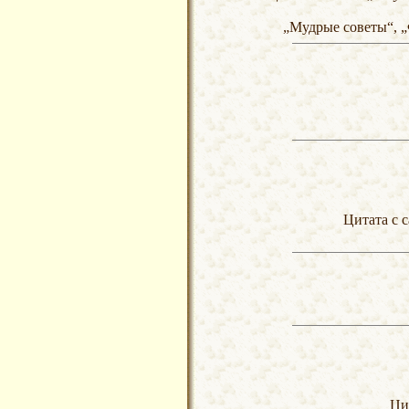
„Мудрые советы“, „
Цитата с с
Цит