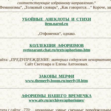
соответствующие избранному направлению
.“
Феминизмы“, „Толковый словарь“, „Как говорится…“ Короче, заг
УБОЙНЫЕ АНЕКДОТЫ И СТИХИ
item.narod.ru
„Отфоменки“, однако.
КОЛЛЕКЦИЯ АФОРИЗМОВ
svetozarant.chat.ru/texts/aphorisms.htm
айта: „
ПРЕДУПРЕЖДЕНИЕ: материал содержит ненормативну
Сайт Светозара и Елены Антоновых.
ЗАКОНЫ МЕРФИ
www.themerfy.boom.ru/merfy10.htm
АФОРИЗМЫ НАШЕГО ВРЕМЕЧКА
www.atv.ru/archives/aphorismes/
ата с сайта: „
770: …ироничные, умные, смешные, парадоксальны