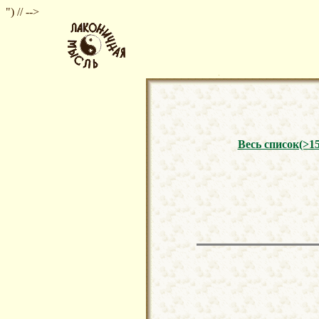
") // -->
Весь список(>1